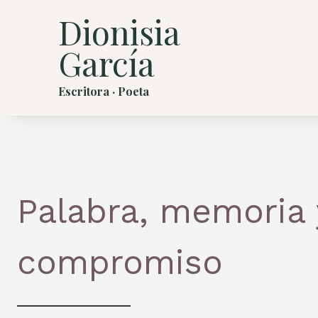
Saltar
Dionisia
al
contenido
García
Escritora · Poeta
Palabra, memoria 
compromiso